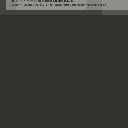
Este sitio en internet está dedicado 
a mi nieta Luna
.
El Factor Humano © José Luis Martínez Burguet y sus respectivos propietarios